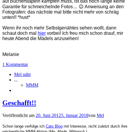
auf Bücherstapeln kämpfen muss, ist das noch lange keine
Garantie für schmeichelnde Fotos… 😉 Anweisung an den
Fotografen: das nächste mal bitte nicht mehr von schräg
unten!! *hust*
Wenn ihr noch mehr Selbstgenähtes sehen wollt, dann
schaut doch mal
hier
vorbei! Ich freu mich schon drauf, mir
heute Abend die Mädels anzusehen!
Melanie
1 Kommentar
Mel näht
...
MMM
Geschafft!!
Veröffentlicht am
20. Juni 2012
5. Januar 2018
von
Mel
Schon lange verfolge ich
Cats Blog
mit Interesse, nicht zuletzt durch ihre
wöchentliche MMM-Aktion (
Me. Made. Mittwoch.
).