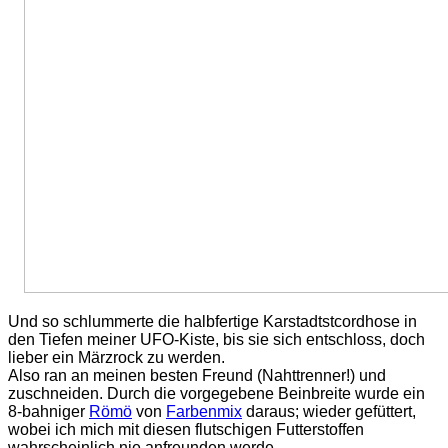
Und so schlummerte die halbfertige Karstadtstcordhose in
den Tiefen meiner UFO-Kiste, bis sie sich entschloss, doch
lieber ein Märzrock zu werden.
Also ran an meinen besten Freund (Nahttrenner!) und
zuschneiden. Durch die vorgegebene Beinbreite wurde ein
8-bahniger
Römö
von
Farbenmix
daraus; wieder gefüttert,
wobei ich mich mit diesen flutschigen Futterstoffen
wahrscheinlich nie anfreunden werde…