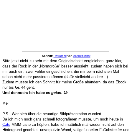
Schnitt:
Retrorock
von
Allerlieblichst
Bitte jetzt nicht zu sehr mit dem Originalschnitt vergleichen- ganz klar,
dass der Rock in der „Normgröße“ besser aussieht; zudem haben sich bei
mir auch ein, zwei Fehler eingeschlichen, die mir beim nächsten Mal
schon nicht mehr passieren können (dafür vielleicht andere…).
Zudem musste ich den Schnitt für meine Größe abändern, da das Ebook
nur bis Gr. 44 geht.
Und dennoch: Ich habe es
getan
. 😉
Mel
P.S.: Wer sich über die neuartige Bildpräsentation wundert:
Da ich mich noch ganz schnell fotografieren musste, um noch heute in
Cats
MMM-Liste zu hüpfen, habe ich natürlich mal wieder nicht auf den
Hintergrund geachtet: unverputzte Wand, vollgefusselter Fußabstreifer und