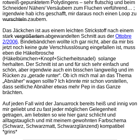
rotweiß-gepunktetem Polydingens – sehr flutschig und beim
Schneiden/ Nähen/ Versäubern zum Fluchen verführend… ;
irgendwie hab ichs geschafft, mir daraus noch einen Loop zu
w̶̶u̶̶r̶̶s̶̶c̶̶h̶̶t̶̶e̶̶l̶̶n̶ zaubern.
Das Jäckchen ist aus einem leichten Strickstoff nach einem
stark v̶̶e̶̶r̶̶g̶̶r̶̶ö̶̶ß̶̶e̶̶r̶̶t̶̶e̶̶m̶ abgewandelten Schnitt aus der
Ottobre
2/2006
. Bindebändchen wollte ich gar nicht, aber da mir bis
jetzt noch keine gute Verschlusslösung eingefallen ist, muss
eben die Häkelbrosche
(Häkelbümchen+Knopf+Sicherheitsnadel) solange
herhalten. Der Schnitt ist an und für sich sehr einfach und
schön, aber irgendwie auch ein bisschen langweilig und im
Rücken zu „gerade runter“. Ob ich mich mal an das Thema
„Abnäher“ wagen sollte? Ich könnte mir schon vorstellen,
dass seitliche Abnäher etwas mehr Pep in das Ganze
brächten.
Auf jeden Fall wird der Januarrock bereits heiß und innig von
mir geliebt und zu fast jeder möglichen Gelegenheit
getragen, am liebsten so wie hier ganz schlicht und
alltagstauglich und mit meinem gewohnten Farbschema
(Schwarz, Schwarzmatt, Schwarzglänzend) kompatibel
*grins*