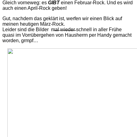
Gleich vorneweg: es
GIBT
einen Februar-Rock. Und es wird
auch einen April-Rock geben!
Gut, nachdem das geklärt ist, werfen wir einen Blick auf
meinen heutigen März-Rock.
Leider sind die Bilder m̶̶a̶̶l̶̶ ̶̶w̶̶i̶̶e̶̶d̶̶e̶̶r̶ schnell in aller Frühe
quasi im Vorrübergehen von Hausherrn per Handy gemacht
worden, grmpf…