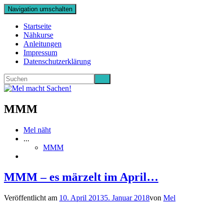
Navigation umschalten
Startseite
Nähkurse
Anleitungen
Impressum
Datenschutzerklärung
MMM
Mel näht
...
MMM
MMM – es märzelt im April…
Veröffentlicht am
10. April 2013
5. Januar 2018
von
Mel