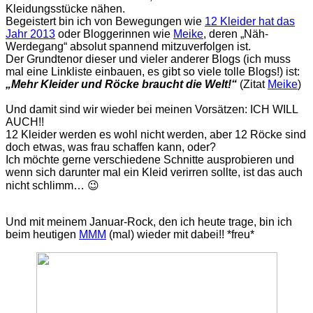
Kleidungsstücke nähen.
Begeistert bin ich von Bewegungen wie
12 Kleider hat das
Jahr 2013
oder Bloggerinnen wie
Meike
, deren „Näh-
Werdegang“ absolut spannend mitzuverfolgen ist.
Der Grundtenor dieser und vieler anderer Blogs (ich muss
mal eine Linkliste einbauen, es gibt so viele tolle Blogs!) ist:
„
Mehr Kleider und Röcke braucht die Welt!“
(Zitat
Meike
)
Und damit sind wir wieder bei meinen Vorsätzen: ICH WILL
AUCH!!
12 Kleider werden es wohl nicht werden, aber 12 Röcke sind
doch etwas, was frau schaffen kann, oder?
Ich möchte gerne verschiedene Schnitte ausprobieren und
wenn sich darunter mal ein Kleid verirren sollte, ist das auch
nicht schlimm… 😉
Und mit meinem Januar-Rock, den ich heute trage, bin ich
beim heutigen
MMM
(mal) wieder mit dabei!! *freu*