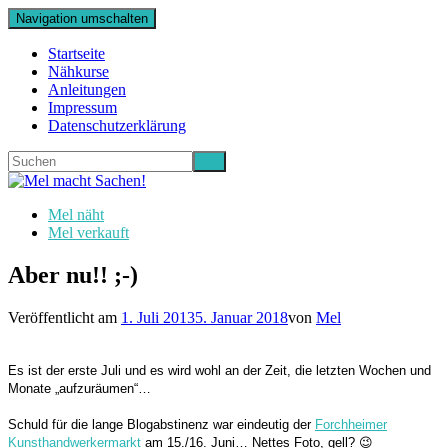
Navigation umschalten
Startseite
Nähkurse
Anleitungen
Impressum
Datenschutzerklärung
Mel näht
Mel verkauft
Aber nu!! ;-)
Veröffentlicht am
1. Juli 2013
5. Januar 2018
von
Mel
Es ist der erste Juli und es wird wohl an der Zeit, die letzten Wochen und
Monate „aufzuräumen“…
Schuld für die lange Blogabstinenz war eindeutig der
Forchheimer
Kunsthandwerkermarkt
am 15./16. Juni… Nettes Foto, gell? 😉