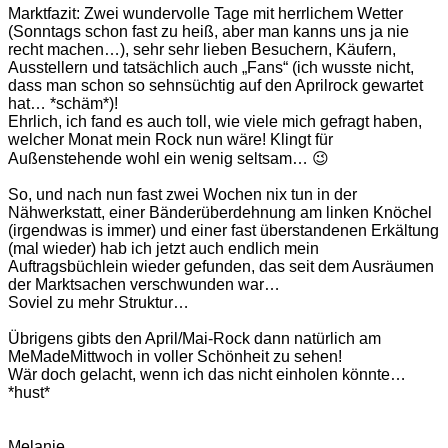
Marktfazit: Zwei wundervolle Tage mit herrlichem Wetter
(Sonntags schon fast zu heiß, aber man kanns uns ja nie
recht machen…), sehr sehr lieben Besuchern, Käufern,
Ausstellern und tatsächlich auch „Fans“ (ich wusste nicht,
dass man schon so sehnsüchtig auf den Aprilrock gewartet
hat… *schäm*)!
Ehrlich, ich fand es auch toll, wie viele mich gefragt haben,
welcher Monat mein Rock nun wäre! Klingt für
Außenstehende wohl ein wenig seltsam… 😉
So, und nach nun fast zwei Wochen nix tun in der
Nähwerkstatt, einer Bänderüberdehnung am linken Knöchel
(irgendwas is immer) und einer fast überstandenen Erkältung
(mal wieder) hab ich jetzt auch endlich mein
Auftragsbüchlein wieder gefunden, das seit dem Ausräumen
der Marktsachen verschwunden war…
Soviel zu mehr Struktur…
Übrigens gibts den April/Mai-Rock dann natürlich am
MeMadeMittwoch in voller Schönheit zu sehen!
Wär doch gelacht, wenn ich das nicht einholen könnte…
*hust*
Melanie