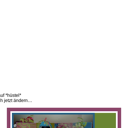
f *hüstel*
ch jetzt ändern…